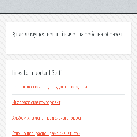
3 ндфл имущественный вычет на ребенка образец
Links to Important Stuff
Скачать песню динь динь дон новогодняя
Muzabaza скачать торрент
Альбом хна ленинград скачать торрент
Стихи о прекрасной даме скачать fb2