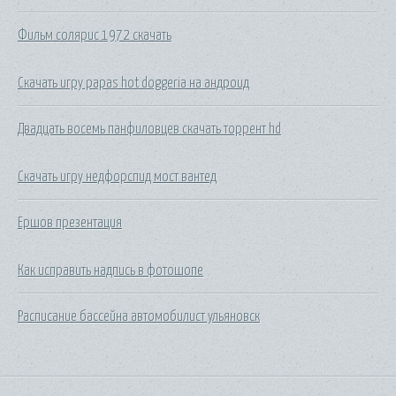
Фильм солярис 1972 скачать
Скачать игру papas hot doggeria на андроид
Двадцать восемь панфиловцев скачать торрент hd
Скачать игру недфорспид мост вантед
Ершов презентация
Как исправить надпись в фотошопе
Расписание бассейна автомобилист ульяновск