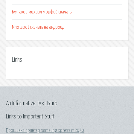
Булгаков михаил морфий скачать
Mhotspot скачать на андроид
Links
An Informative Text Blurb
Links to Important Stuff
Прошивка принтер samsung xpress m2070