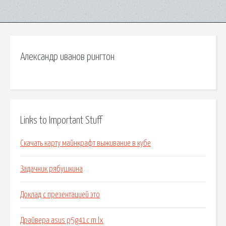
Александр иванов рингтон
Links to Important Stuff
Скачать карту майнкрафт выживание в кубе
Задачник рябушкина
Доклад с презентацией это
Драйвера asus p5g41c m lx