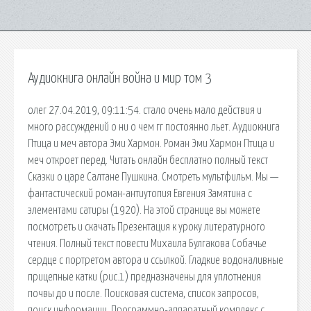
Аудиокнига онлайн война и мир том 3
олег 27.04.2019, 09:11:54. стало очень мало действия и
много рассуждений о ни о чем гг постоянно льет. Аудиокнига
Птица и меч автора Эми Хармон. Роман Эми Хармон Птица и
меч откроет перед. Читать онлайн бесплатно полный текст
Сказки о царе Салтане Пушкина. Смотреть мультфильм. Мы —
фантастический роман-антиутопия Евгения Замятина с
элементами сатиры (1920). На этой странице вы можете
посмотреть и скачать Презентация к уроку литературного
чтения. Полный текст повести Михаила Булгакова Собачье
сердце с портретом автора и ссылкой. Гладкие водоналивные
прицепные катки (рис.1) предназначены для уплотнения
почвы до и после. Поисковая сиcтема, список запросов,
поиск информации. Программно-аппаратный комплекс с