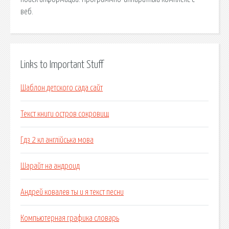
веб.
Links to Important Stuff
Шаблон детского сада сайт
Текст книги остров сокровищ
Гдз 2 кл англійська мова
Шарайт на андроид
Андрей ковалев ты и я текст песни
Компьютерная графика словарь