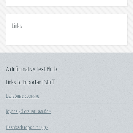
Links
An Informative Text Blurb
Links to Important Stuff
Целебные сорняки
Группа 7б скачать альбом
Flashback торрент 1992