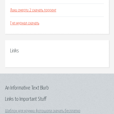
Лики смерти 2 скачать торрент
Гчп журнал скачать
Links
An Informative Text Blurb
Links to Important Stuff
Шаблон для кружки фотошопа скачать бесплатно