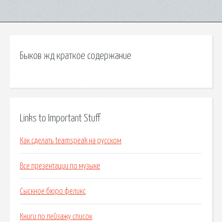
Быков жд краткое содержание
Links to Important Stuff
Как сделать teamspeak на русском
Все презентации по музыке
Сыскное бюро феликс
Книги по пейзажу список