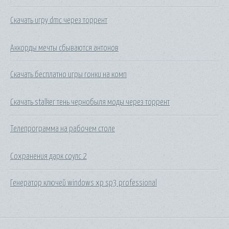
Скачать игру dmc через торрент
Аккорды мечты сбываются антонов
Скачать бесплатно игры гонки на комп
Скачать stalker тень чернобыля моды через торрент
Телепрограмма на рабочем столе
Сохранения дарк соулс 2
Генератор ключей windows xp sp3 professional