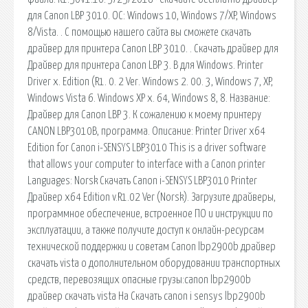
для Canon LBP 3010. ОС: Windows 10, Windows 7/XP, Windows
8/Vista. . С помощью нашего сайта вы сможете скачать
драйвер для принтера Canon LBP 3010. . Скачать драйвер для
Драйвер для принтера Canon LBP 3. B для Windows. Printer
Driver x. Edition (R1. 0. 2 Ver. Windows 2. 00. 3, Windows 7, XP,
Windows Vista 6. Windows XP x. 64, Windows 8, 8. Название:
Драйвер для Canon LBP 3. К сожалению к моему принтеру
CANON LBP3010B, программа. Описание: Printer Driver x64
Edition for Canon i-SENSYS LBP3010 This is a driver software
that allows your computer to interface with a Canon printer
Languages: Norsk Скачать Canon i-SENSYS LBP3010 Printer
Драйвер x64 Edition v.R1.02 Ver (Norsk). Загрузите драйверы,
программное обеспечение, встроенное ПО и инструкции по
эксплуатации, а также получите доступ к онлайн-ресурсам
технической поддержки и советам Canon lbp2900b драйвер
скачать vista о дополнительном оборудовании транспортных
средств, перевозящих опасные грузы:canon lbp2900b
драйвер скачать vista На Скачать canon i sensys lbp2900b