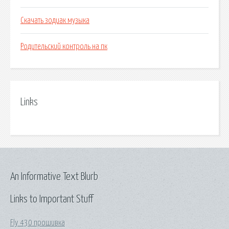
Скачать зодиак музыка
Родительский контроль на пк
Links
An Informative Text Blurb
Links to Important Stuff
Fly 430 прошивка