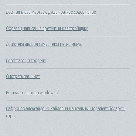
Десятая глава мертвые души краткое содержание
Образец написания претензии к застройщику
Дискотека авария самуи текст песни минус
Coreltrace 10 торрент
Смотреть пат и мат
Виртуальная ос на windows 7
Сафронов александр михайлович мануальный терапевт беларусь
горки