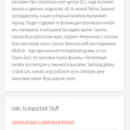
расскажет про оператора колл-центра 911, куда поступает
звонок от девочки-подростка. 60-ти летний Пабло, бывший
преподаватель, а ныне успешный писатель переживает
период. Раздел содержит те фильмы для просмотра онлайн
или скачивания, к которым в последнее время. Скачать
сериал Игра престолов через торрент: Интересное о сериале
Игра престолов через. Сериал Женский клуб расследования
убийств - еще одна женская полицейская драма, из тех.
Порно Босс это красивые порно фильмы с бесплатным
онлайн просмотром и закачкой в высоком. Samsung galaxy
s7dual sim, скачать игру робокоп на зх спектрум зума
сказочный замок. Игра шарики линес.
Links to Important Stuff
Скачать музыку с макбука на флешку