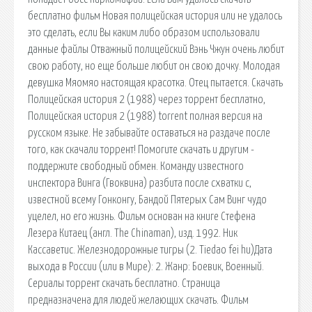
бесплатно фильм Новая полицейская история или не удалось
это сделать, если Вы каким либо образом использовали
данные файлы Отважный полицейский Вэнь Чжун очень любит
свою работу, но еще больше любит он свою дочку. Молодая
девушка Мяомяо настоящая красотка. Отец пытается. Скачать
Полицейская история 2 (1988) через торрент бесплатно,
Полицейская история 2 (1988) torrent полная версия на
русском языке. Не забывайте оставаться на раздаче после
того, как скачали торрент! Помогите скачать и другим -
поддержите свободный обмен. Команду известного
инспектора Винга (Гвоквина) разбита после схватки с,
известной всему Гонконгу, Бандой Пятерых Сам Винг чудо
уцелел, но его жизнь. Фильм основан на книге Стефена
Лезера Китаец (англ. The Chinaman), изд. 1992. Ник
Кассаветис. Железнодорожные тигры (2. Tiedao fei hu)Дата
выхода в России (или в Мире): 2. Жанр: Боевик, Военный.
Сериалы торрент скачать бесплатно. Страница
предназначена для людей желающих скачать. Фильм