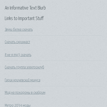
An Informative Text Blurb
Links to Important Stuff
Звуки белка скачать
Скачать скринкаст
Я не я mp3 скачать
Скачать группа электроклуб
Гарик кричевский минуса
Мод на похороны в скайрим
Метро 2034 моды