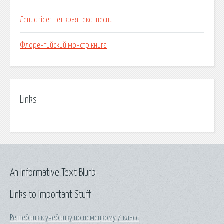
Денис rider нет края текст песни
Флорентийский монстр книга
Links
An Informative Text Blurb
Links to Important Stuff
Решебник к учебнику по немецкому 7 класс