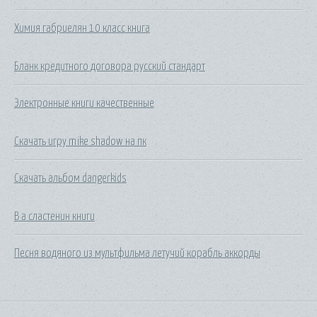
Химия габриелян 10 класс книга
Бланк кредитного договора русский стандарт
Электронные книги качественные
Скачать игру mike shadow на пк
Скачать альбом dangerkids
В а сластенин книги
Песня водяного из мультфильма летучий корабль аккорды