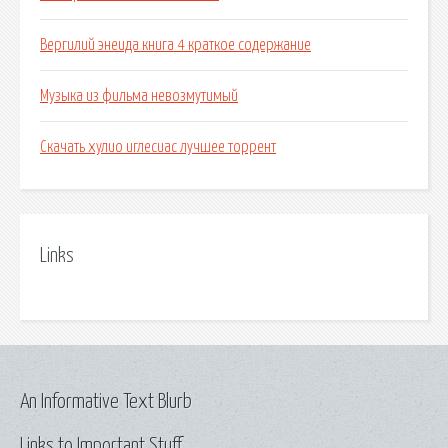
Вергилий энеида книга 4 краткое содержание
Музыка из фильма невозмутимый
Скачать хулио иглесиас лучшее торрент
Links
An Informative Text Blurb
Links to Important Stuff