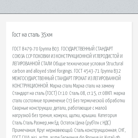
Гост на сталь 35хм
ГОСТ 8479-70 Группа В03. ГОСУДАРСТВЕННЫЙ СТАНДАРТ
СОЮЗА ССР ПОКОВКИ ИЗ КОНСТРУКЦИОННОЙ УГЛЕРОДИСТОЙ И
ЛЕГИРОВАННОЙ СТАЛИ Общие технические условия Structural
carbon and alloyed steel forgings. ГОСТ 4543-71 Группа В32
МЕЖГОСУДАРСТВЕННЫЙ СТАНДАРТ ПРОКАТ ИЗ ЛЕГИРОВАННОЙ
КОНСТРУКЦИОННОЙ. Марка стали Марка стали на замену
Стандарт на сталь (ГОСТ) Ст.10: Сталь 08, ст.15, ст.08КП. марка
стали состояние применение Ст3 Без термической обработки
Сварные конструкции; детали, работающие с малой
нагрузкой без трения; кожухи, щитки, крышки. Категория
Сталь Сталь Размер,мм Ед. Остаток Цена (руб\тн с НДС)
Примечания; Круг нержавеющий. Сталь конструкционная; СНГ,
ГОСТ США aisi, astm, asme Германия din Япония jis Китай gb