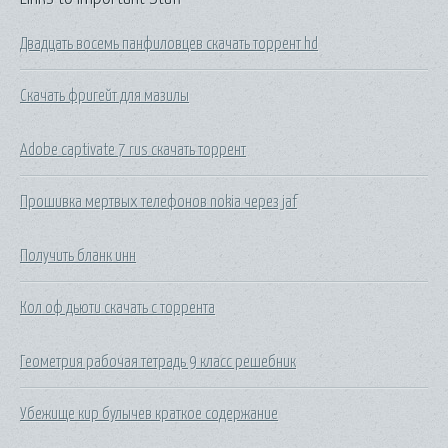
Двадцать восемь панфиловцев скачать торрент hd
Скачать фригейт для мазилы
Adobe captivate 7 rus скачать торрент
Прошивка мертвых телефонов nokia через jaf
Получить бланк инн
Кол оф дьюти скачать с торрента
Геометрия рабочая тетрадь 9 класс решебник
Убежище кир булычев краткое содержание