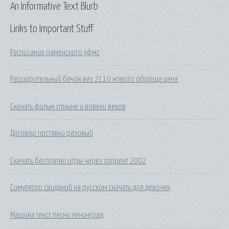
An Informative Text Blurb
Links to Important Stuff
Расписание раменского уфмс
Расширительный бачок ваз 2110 нового образца цена
Скачать фильм отныне и вовеки веков
Договор поставки разовый
Скачать бесплатно игры через торрент 2002
Симулятор свиданий на русском скачать для девочек
Машина текст песни ленинград