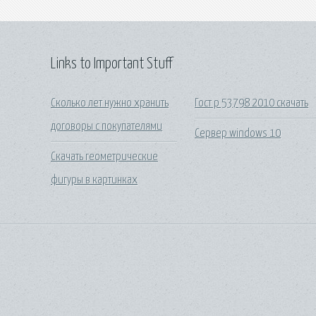
Links to Important Stuff
Сколько лет нужно хранить
Гост р 53798 2010 скачать
договоры с покупателями
Сервер windows 10
Скачать геометрические
фигуры в картинках