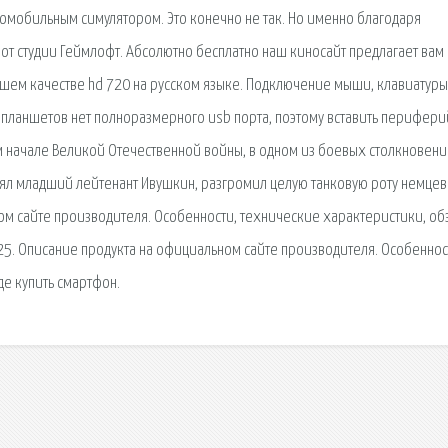
омобильным симулятором. Это конечно не так. Но именно благодаря
 от студии Геймлофт. Абсолютно бесплатно наш киносайт предлагает вам
ошем качестве hd 720 на русском языке. Подключение мыши, клавиатуры
 планшетов нет полноразмерного usb порта, поэтому вставить перифер
ом начале Великой Отечественной войны, в одном из боевых столкновени
тоял младший лейтенант Ивушкин, разгромил целую танковую роту немцев
ом сайте производителя. Особенности, технические характеристики, об
d325. Описание продукта на официальном сайте производителя. Особеннос
де купить смартфон.