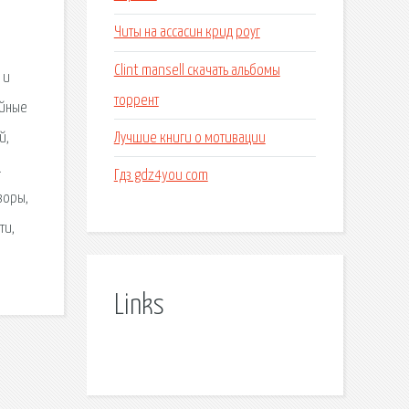
Читы на ассасин крид роуг
Clint mansell скачать альбомы
 и
торрент
ийные
Лучшие книги о мотивации
й,
.
Гдз gdz4you com
зоры,
ти,
Links