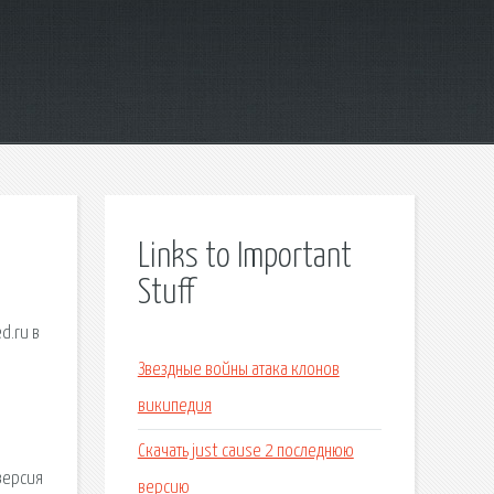
Links to Important
Stuff
d.ru в
Звездные войны атака клонов
википедия
Скачать just cause 2 последнюю
 версия
версию