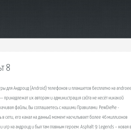
ьт 8
ры для Андроид (Android) телефонов и планшетов бесплатно на androee
 — принадлежат их авторам и администрация сайта не несёт никакой
скачивая файлы, Bы соглашаетесь с нашими Правилами. PewDiePie -
в сети, его канал на данный момент насчитывает более 46 миллионов
и игр на андроид и был там главным героем. Asphalt 9: Legends – новая