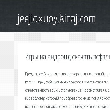
jeejioxuoy.kinaj.com
Игры на андроид скачать асфал
Предлагаем Вам скачать новые версии приложений и иг
России. Игры, публикуемые на ресурсе «Game-crack.ru»
ответственность за их использование. Просматривая и 
видеоблогер который приобрел огромную популярность 
подписчиков, он уже не раз принимал участие в создани