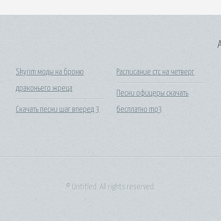
A
Skyrim моды на броню
Расписание стс на четверг
драконьего жреца
Песни офицеры скачать
Скачать песни шаг вперед 3
бесплатно mp3
© Untitled. All rights reserved.