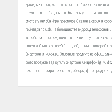
аркадных гонок, которую многие геймеры называют авт
отсутствию необходимости быть симулятором, эти гонки
смотреть онлайн Игра престолов 8 сезон 1 серия в хор
геймпада по usb. На большинстве андроид телефонов и
устройства непосредственно в них не получится. В сам
советский танк со своей бригадой, во главе которой с
Смартфон lg l90 d410. Описание продукта на официальн
фото продукта. Где купить смартфон. Смартфон lg l70 
технические характеристики, обзоры, фото продукта. Г