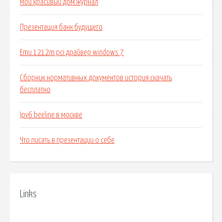
Мой красивый дом журнал
Презентация банк будущего
Emu 1212m pci драйвер windows 7
Сборник нормативных документов история скачать
бесплатно
Ipv6 beeline в москве
Что писать в презентации о себе
Links