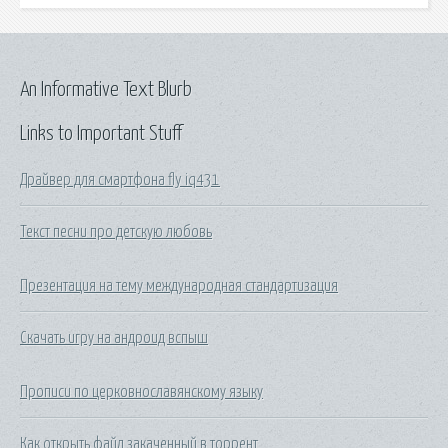
An Informative Text Blurb
Links to Important Stuff
Драйвер для смартфона fly iq431
Текст песни про детскую любовь
Презентация на тему международная стандартизация
Скачать игру на андроид вспыш
Прописи по церковнославянскому языку
Как открыть файл закаченный в торрент