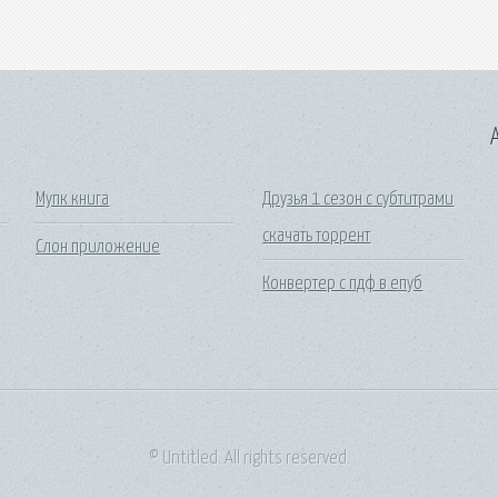
A
Мупк книга
Друзья 1 сезон с субтитрами
скачать торрент
Слон приложение
Конвертер с пдф в епуб
© Untitled. All rights reserved.