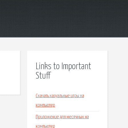
Links to Important
Stuff
Скачать казуальные игры на
компьютер
Приложение для месячных на
компьютер