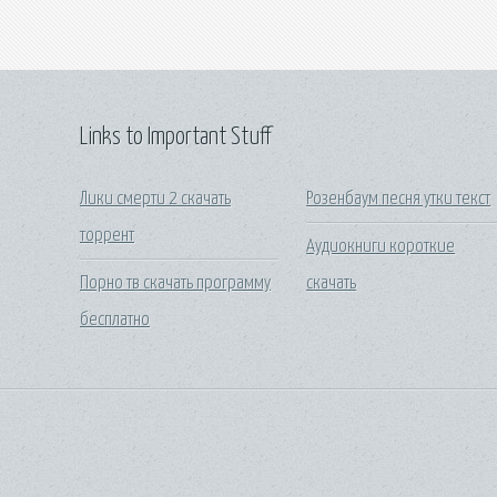
Links to Important Stuff
Лики смерти 2 скачать
Розенбаум песня утки текст
торрент
Аудиокниги короткие
Порно тв скачать программу
скачать
бесплатно