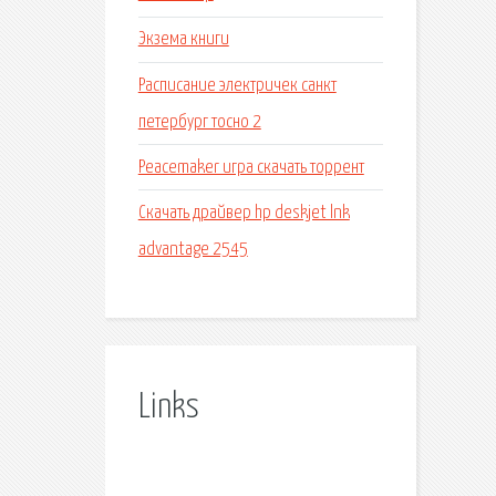
Экзема книги
Расписание электричек санкт
петербург тосно 2
Peacemaker игра скачать торрент
Скачать драйвер hp deskjet lnk
advantage 2545
Links