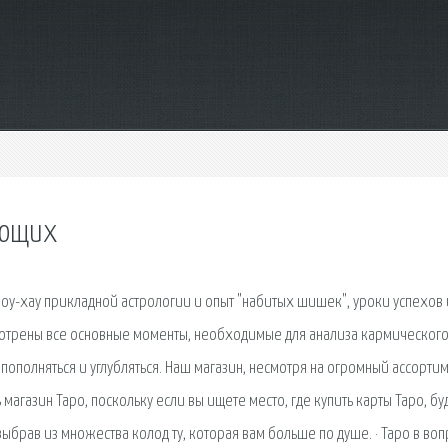
ающих
ы ноу-хау прикладной астрологии и опыт "набитых шишек", уроки успехов 
мотрены все основные моменты, необходимые для анализа кармическог
т пополняться и углубляться. Наш магазин, несмотря на огромный ассорти
агазин Таро, поскольку если вы ищете место, где купить карты Таро, буд
 выбрав из множества колод ту, которая вам больше по душе. · Таро в во