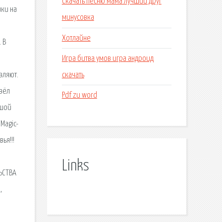
Скачать песню мама лучший друг
ики на
минусовка
Хотлайне
 В
Игра битва умов игра андроид
скачать
вляют.
вёл
Pdf zu word
ьшой
Magic-
ья!!!
Links
ЛЬСТВА
,