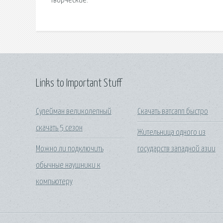
творческие.
Links to Important Stuff
Сулейман великолепный
Скачать ватсапп быстро
скачать 5 сезон
Жительница одного из
Можно ли подключить
государств западной азии
обычные наушники к
компьютеру