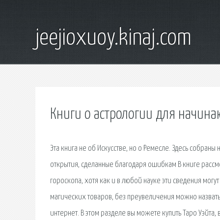
jeejioxuoy.kinaj.com
Книги о астрологии для начин
Эта книга не об Искусстве, но о Ремесле. Здесь собран
открытия, сделанные благодаря ошибкам В книге расс
гороскопа, хотя как и в любой науке эти сведения могу
магических товаров, без преувеличения можно назвать м
интернет. В этом разделе вы можете купить Таро Уэйта,