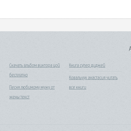
A
Скачать альбом виктора цой
Книга супер диджей
бесплатно
Ковальчук анастасия читать
Песня любимому мужу от
все книги
жены текст