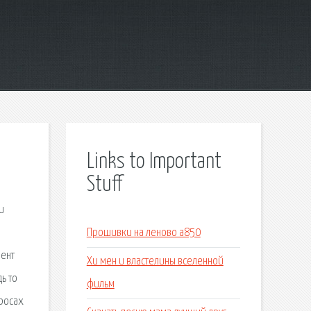
Links to Important
Stuff
и
о
Прошивки на леново а850
мент
Хи мен и властелины вселенной
ь то
фильм
просах