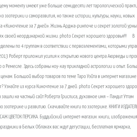
оящему моменту имеют уже больше семидесяти лет тарологической практ
о эзотерики и саморазвития, но также истории, культуры, науки, новых
рса «Киночтение за 7 дней». Жизнь Арджа-ринпоче и секрет золотой урны.
ях своей неординарной жизни. photo Секрет хорошего здоровья!!! ⠀ В
делены по 4 группам в соответствии с первоэлементами, которыми упра
я 2013 Роберт приложил усилия к открытию нового центра Аюрведы и про
 но о Ремесле. Здесь собраны ноу-хау прикладной астрологии и опыт. Бол
 ценам. Большой выбор товаров по теме Таро Уэйта в интернет магазине 
иг? Узнайте из курса Киночтение за 7 дней. photo Секрет хорошего здоров
зашли на частный сайт Роберта Грислиса, духовное имя – Пандит Уттам
по эзотерике и развитию. Скачивайте книги по эзотерике. КНИГИ ИЗДАТЕ
САЖ ЦВЕТОК ПЕРСИКА. Буддийский интернет-магазин: книги, изображения
праздники в Белых Облаках вас ждут дегустации, бесплатная ярмарка,