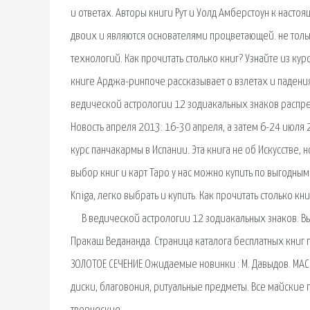
и ответах. Авторы книги Рут и Уолд Амберстоун к наст
двоих и являются основателями процветающей. не тольк
технологий. Как прочитать столько книг? Узнайте из ку
книге Арджа-ринпоче рассказывает о взлетах и падени
ведической астрологии 12 зодиакальных знаков распре
Новость апреля 2013: 16-30 апреля, а затем 6-24 июл
курс панчакармы в Испании. Эта книга не об Искусстве,
выбор книг и карт Таро у нас можно купить по выгодным
Kniga, легко выбрать и купить. Как прочитать столько кн
⠀ В ведической астрологии 12 зодиакальных знаков. Вы 
Пракаш Ведананда. Страница каталога бесплатных книг 
ЗОЛОТОЕ СЕЧЕНИЕ Ожидаемые новинки : М. Давыдов. МАС
диски, благовония, ритуальные предметы. Все майские 