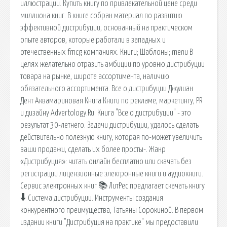
иллюстрации. Купить книгу по привлекательной цене среди
миллиона книг. В книге собран материал по развитию
эффективной дистрибуции, основанный на практическом
опыте авторов, которые работали в западных и
отечественных fmcg компаниях. Книги; Шаблоны; menu В
целях желательно отразить амбиции по уровню дистрибуции
товара на рынке, широте ассортимента, наличию
обязательного ассортимента. Все о дистрибуции Джулиан
Дент Аквамариновая Книга Книги по рекламе, маркетингу, PR
и дизайну Advertology.Ru. Книга "Все о дистрибуции" - это
результат 30-летнего. Задачи дистрибуции, удалось сделать
действительно полезную книгу, которая по-может увеличить
ваши продажи, сделать их более просты-. Жанр
«Дистрибуция»: читать онлайн бесплатно или скачать без
регистрации лицензионные электронные книги и аудиокниги.
Сервис электронных книг 📚 ЛитРес предлагает скачать книгу
🠳 Система дистрибуции. Инструменты создания
конкурентного преимущества, Татьяны Сорокиной. В первом
издании книги "Дистрибуция на практике" мы предоставили