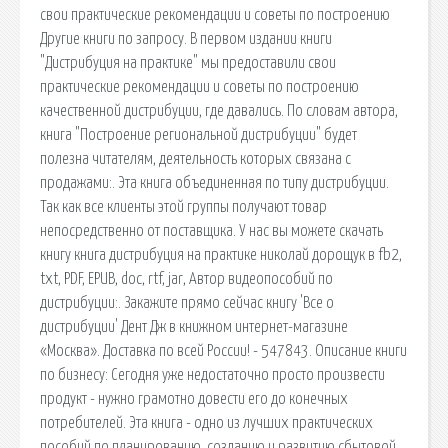
свои практические рекомендации и советы по построению
Другие книги по запросу. В первом издании книги
"Дистрибуция на практике" мы предоставили свои
практические рекомендации и советы по построению
качественной дистрибуции, где давались. По словам автора,
книга "Построение региональной дистрибуции" будет
полезна читателям, деятельность которых связана с
продажами:. Эта книга объединенная по типу дистрибуции.
Так как все клиенты этой группы получают товар
непосредственно от поставщика. У нас вы можете скачать
книгу книга дистрибуция на практике николай дорощук в fb2,
txt, PDF, EPUB, doc, rtf, jar, Автор видеопособий по
дистрибуции:. Закажите прямо сейчас книгу 'Все о
дистрибуции' Дент Дж в книжном интернет-магазине
«Москва». Доставка по всей России! - 547843. Описание книги
по бизнесу: Сегодня уже недостаточно просто произвести
продукт - нужно грамотно довести его до конечных
потребителей. Эта книга - одно из лучших практических
пособий по планированию, созданию и развитию сбытовой