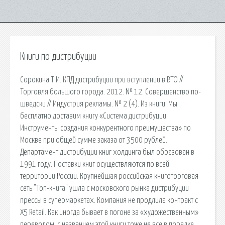
Книги по дистрибуции
Сорокина Т.И. КПД дистрибуции при вступлении в ВТО //
Торговля большого города. 2012. № 12. Совершенство по-
шведски // Индустрия рекламы. № 2 (4). Из книги. Мы
бесплатно доставим книгу «Система дистрибуции.
Инструменты создания конкурентного преимущества» по
Москве при общей сумме заказа от 3500 рублей.
Департамент дистрибуции книг холдинга был образован в
1991 году. Поставки книг осуществляются по всей
территории России. Крупнейшая российская книготорговая
сеть "Топ-книга" ушла с московского рынка дистрибуции
прессы в супермаркетах. Компания не продлила контракт с
X5 Retail. Как иногда бывает в погоне за «художественным»
переводом, с названием этой книги тоже не все в порядке.