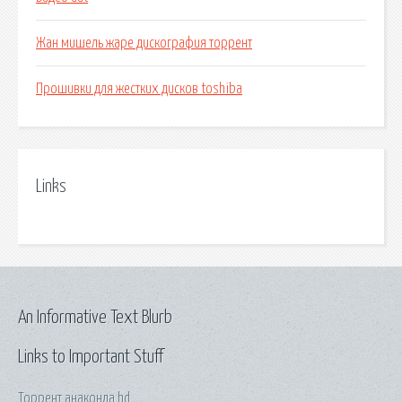
Жан мишель жаре дискография торрент
Прошивки для жестких дисков toshiba
Links
An Informative Text Blurb
Links to Important Stuff
Торрент анаконда hd