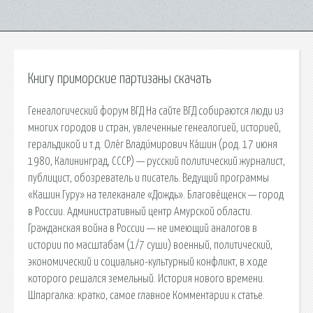
Книгу приморские партизаны скачать
Генеалогический форум ВГД На сайте ВГД собираются люди из
многих городов и стран, увлеченные генеалогией, историей,
геральдикой и т.д. Оле́г Влади́мирович Ка́шин (род. 17 июня
1980, Калининград, СССР) — русский политический журналист,
публицист, обозреватель и писатель. Ведущий программы
«Кашин.Гуру» на телеканале «Дождь». Благове́щенск — город
в России. Административный центр Амурской области.
Гражданская война в России — не имеющий аналогов в
истории по масштабам (1/7 суши) военный, политический,
экономический и социально-культурный конфликт, в ходе
которого решался земельный. История нового времени.
Шпаргалка: кратко, самое главное Комментарии к статье.