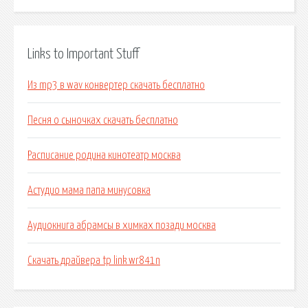
Links to Important Stuff
Из mp3 в wav конвертер скачать бесплатно
Песня о сыночках скачать бесплатно
Расписание родина кинотеатр москва
Астудио мама папа минусовка
Аудиокнига абрамсы в химках позади москва
Скачать драйвера tp link wr841n