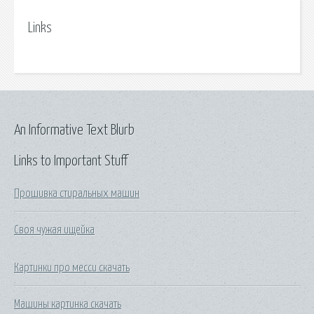
Links
An Informative Text Blurb
Links to Important Stuff
Прошивка стиральных машин
Своя чужая ищейка
Картинки про месси скачать
Машины картинка скачать