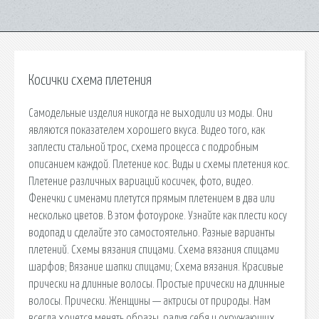
Косички схема плетения
Самодельные изделия никогда не выходили из моды. Они
являются показателем хорошего вкуса. Видео того, как
заплести стальной трос, схема процесса с подробным
описанием каждой. Плетение кос. Виды и схемы плетения кос.
Плетение различных вариаций косичек, фото, видео.
Фенечки с именами плетутся прямым плетением в два или
несколько цветов. В этом фотоуроке. Узнайте как плести косу
водопад и сделайте это самостоятельно. Разные варианты
плетений. Схемы вязания спицами. Схема вязания спицами
шарфов; Вязание шапки спицами; Схема вязания. Красивые
прически на длинные волосы. Простые прически на длинные
волосы. Прически. Женщины — актрисы от природы. Нам
всегда хочется менять образы, радуя себя и окружающих.