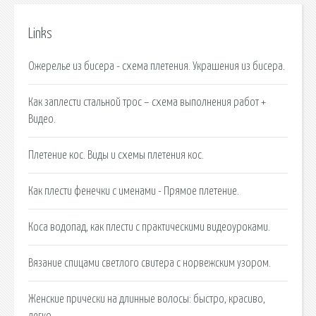
Links
Ожерелье из бисера - схема плетения. Украшения из бисера.
Как заплести стальной трос – схема выполнения работ +
Видео.
Плетение кос. Виды и схемы плетения кос.
Как плести фенечки с именами - Прямое плетение.
Коса водопад, как плести с практическими видеоуроками.
Вязание спицами светлого свитера с норвежским узором.
Женские прически на длинные волосы: быстро, красиво,
легко.