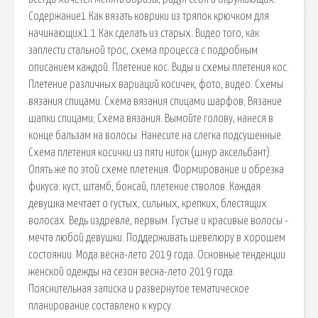
Содержание1 Как вязать коврики из тряпок крючком для
начинающих1.1 Как сделать из старых. Видео того, как
заплести стальной трос, схема процесса с подробным
описанием каждой. Плетение кос. Виды и схемы плетения кос.
Плетение различных вариаций косичек, фото, видео. Схемы
вязания спицами. Схема вязания спицами шарфов; Вязание
шапки спицами; Схема вязания. Вымойте голову, нанеся в
конце бальзам на волосы. Нанесите на слегка подсушенные.
Схема плетения косички из пяти ниток (шнур аксельбант).
Опять же по этой схеме плетения. Формирование и обрезка
фикуса: куст, штамб, бонсай, плетение стволов. Каждая
девушка мечтает о густых, сильных, крепких, блестящих
волосах. Ведь издревле, первым. Густые и красивые волосы -
мечта любой девушки. Поддерживать шевелюру в хорошем
состоянии. Мода весна-лето 2019 года. Основные тенденции
женской одежды на сезон весна-лето 2019 года.
Пояснительная записка и развернутое тематическое
планирование составлено к курсу.