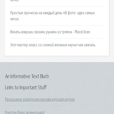
Простые прически на каждый день 48 фото: идеи самых
легих.
Вязать коврики своими руками из тряпок - PlaceClean.
Этот мастер-класс со схемой вязания научит как связать.
An Informative Text Blurb
Links to Important Stuff
Расписание электричек москва курская крутое
Рингтон брюс всемогущий