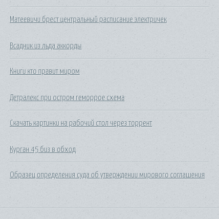
Матеевичи брест центральный расписание электричек
Всадник из льда аккорды
Книги кто правит миром
Детралекс при остром геморрое схема
Скачать картинки на рабочий стол через торрент
Курган 45 биз в обход
Образец определения суда об утверждении мирового соглашения