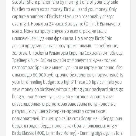
scooter share phenomena by making it one of your city side
hustles to earn extra money. Bird will send you money. Only
capture a number of Birds that you can reasonably charge
overnight. Новых за 24 часа: В аккаунте (Online): Выплачено
всего. Монетки присутствуют во всех играх, не стала
исключением и данная франшиза. Но в Angry Birds Epic
деньги представленные сразу тремя типами - Серебряные,
Золотые. Unlocker'ы Редакторы Скрипты Сохранения Таблицы
Трейнеры Чит-. Займы онлайн от Moneyman: нужен только
паспорт одобрение 2 минуты деньги на карту мгновенно, без
отказов до 80 000 руб. срочно без залогов и поручителей. Is
your bird feeding budget too tight? These 10 tips can help you
save money on birdseed without letting your backyard birds go
hungry. Taxi-Money - уникальная многопользовательская
инвестиционная игра, которая завоевала популярность и
репутацию лучшего Интернет-проекта у сотен тысяч
пользователей. Эти четыре сайта:сити бердс мани бердс, рич
бердс и голден бердс похожи как братья близнецы. Angry
Birds Classic (MOD, Unlimited Money) - Cunning pigs again stole