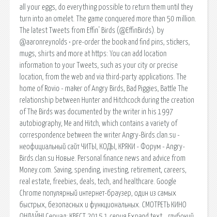
all your eggs, do everything possible to return them until they
turn into an omelet. The game conquered more than 50 million.
The latest Tweets from Effin' Birds (@EffinBirds). by
@aaronreynolds • pre-order the book and find pins, stickers,
mugs, shirts and more at https: You can add location
information to your Tweets, such as your city or precise
location, from the web and via third-party applications. The
home of Rovio - maker of Angry Birds, Bad Piggies, Battle The
relationship between Hunter and Hitchcock during the creation
of The Birds was documented by the writer in his 1997
autobiography, Me and Hitch, which contains a variety of
correspondence between the writer Angry-Birds.clan.su -
неофициальный сайт ЧИТЫ, КОДЫ, КРЯКИ - Форум - Angry-
Birds.clan.su Новые. Personal finance news and advice from
Money.com. Saving, spending, investing, retirement, careers,
real estate, freebies, deals, tech, and healthcare. Google
Chrome популярный интернет-браузер, один из самых
быстрых, безопасных и функциональных. СМОТРЕТЬ КИНО
ОНЛАЙН! Сериал: КВЕСТ 2015 1 серия Expand text… глубокий.