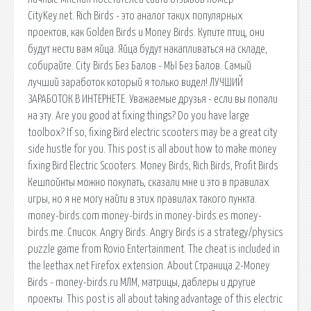
CityKey.net. Rich Birds - это аналог таких популярных
проектов, как Golden Birds и Money Birds. Купите птиц, они
будут нести вам яйца. Яйца будут накапливаться на складе,
собирайте. City Birds Без Балов - МЫ Без Балов. Самый
лучший заработок который я только видел! ЛУЧШИЙ
ЗАРАБОТОК В ИНТЕРНЕТЕ. Уважаемые друзья - если вы попали
на эту. Are you good at fixing things? Do you have large
toolbox? If so, fixing Bird electric scooters may be a great city
side hustle for you. This post is all about how to make money
fixing Bird Electric Scooters. Money Birds, Rich Birds, Profit Birds
Кешпойнты можно покупать, сказали мне и это в правилах
игры, но я не могу найти в этих правилах такого пункта.
money-birds.com money-birds.in money-birds.es money-
birds.me. Список. Angry Birds. Angry Birds is a strategy/physics
puzzle game from Rovio Entertainment. The cheat is included in
the leethax.net Firefox extension. About Страница 2-Money
Birds - money-birds.ru МЛМ, матрицы, даблеры и другие
проекты. This post is all about taking advantage of this electric