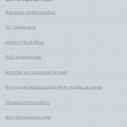
Вива видео скачать трешбокс
Гта 3 скачать на пк
Курган 45 биз в обход
Дуайт мухаммед кави
Remember me сохранения где лежат
Mp4 торрент иван васильевич меняет профессию скачать
Обновить intel hd graphics
Книга алиса в краини чудес