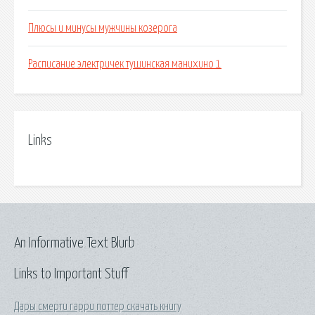
Плюсы и минусы мужчины козерога
Расписание электричек тушинская манихино 1
Links
An Informative Text Blurb
Links to Important Stuff
Дары смерти гарри поттер скачать книгу