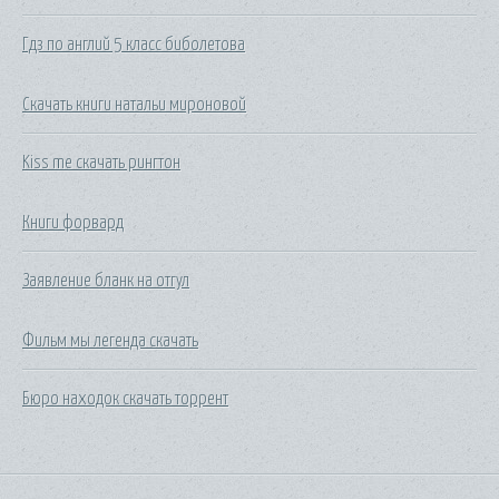
Гдз по англий 5 класс биболетова
Скачать книги натальи мироновой
Kiss me скачать рингтон
Книги форвард
Заявление бланк на отгул
Фильм мы легенда скачать
Бюро находок скачать торрент