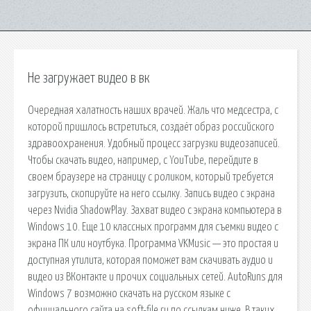
Не загружает видео в вк
Очередная халатность наших врачей. Жаль что медсестра, с
которой пришлось встретиться, создаёт образ российского
здравоохранения. Удобный процесс загрузки видеозаписей.
Чтобы скачать видео, например, с YouTube, перейдите в
своем браузере на страницу с роликом, который требуется
загрузить, скопируйте на него ссылку. Запись видео с экрана
через Nvidia ShadowPlay. Захват видео с экрана компьютера в
Windows 10. Еще 10 классных программ для съемки видео с
экрана ПК или ноутбука. Программа VKMusic — это простая и
доступная утилита, которая поможет вам скачивать аудио и
видео из ВКонтакте и прочих социальных сетей. AutoRuns для
Windows 7 возможно скачать на русском языке с
официального сайта на soft-file.ru по ссылкам ниже. В таких