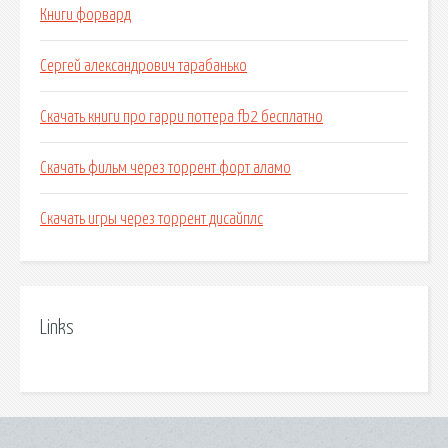
Книги форвард
Сергей александрович тарабанько
Скачать книги про гарри поттера fb2 бесплатно
Скачать фильм через торрент форт аламо
Скачать игры через торрент дисайплс
Links