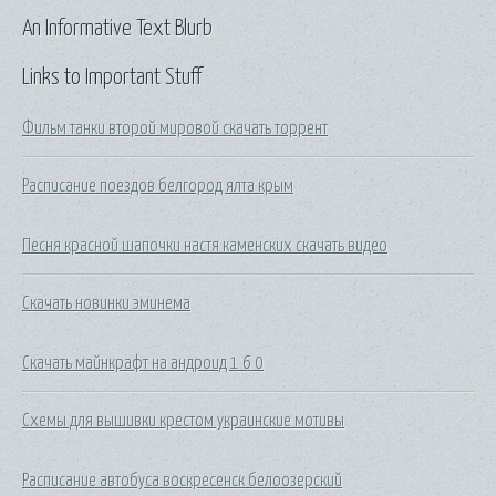
An Informative Text Blurb
Links to Important Stuff
Фильм танки второй мировой скачать торрент
Расписание поездов белгород ялта крым
Песня красной шапочки настя каменских скачать видео
Скачать новинки эминема
Скачать майнкрафт на андроид 1 6 0
Схемы для вышивки крестом украинские мотивы
Расписание автобуса воскресенск белоозерский