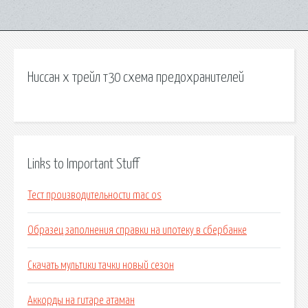
Ниссан х трейл т30 схема предохранителей
Links to Important Stuff
Тест производительности mac os
Образец заполнения справки на ипотеку в сбербанке
Скачать мультики тачки новый сезон
Аккорды на гитаре атаман