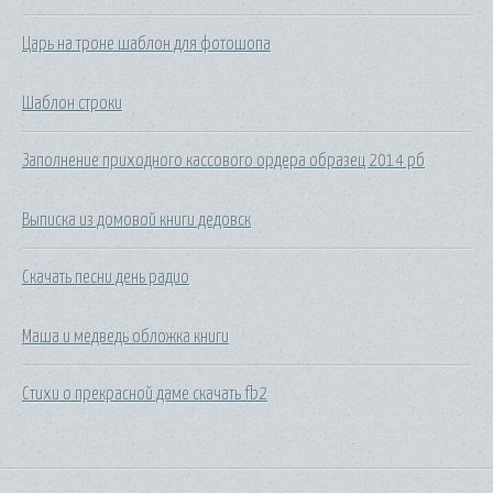
Царь на троне шаблон для фотошопа
Шаблон строки
Заполнение приходного кассового ордера образец 2014 рб
Выписка из домовой книги дедовск
Скачать песни день радио
Маша и медведь обложка книги
Стихи о прекрасной даме скачать fb2