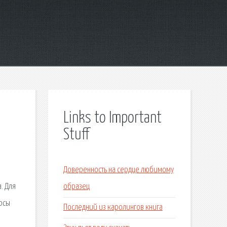
Links to Important
Stuff
Доверенность на сердце любимому
. Для
образец
рсы
Последний из каролингов книга