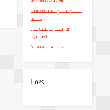
Звук пьет воду скачать
ом
Японский язык с нуля самоучитель
скачать
Программа ред такси для
водителей
Есть ли читы на fifa 15
Links