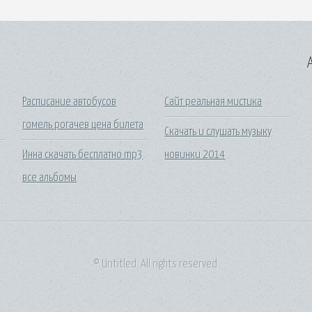
A
Расписание автобусов
Сайт реальная мистика
гомель рогачев цена билета
Скачать и слушать музыку
Инна скачать бесплатно mp3
новинки 2014
все альбомы
© Untitled. All rights reserved.