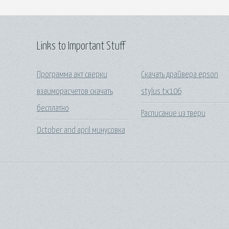
Links to Important Stuff
Программа акт сверки
Скачать драйвера epson
взаиморасчетов скачать
stylus tx106
бесплатно
Расписание из твери
October and april минусовка