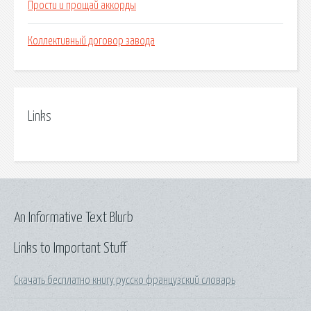
Прости и прощай аккорды
Коллективный договор завода
Links
An Informative Text Blurb
Links to Important Stuff
Скачать бесплатно книгу русско французский словарь