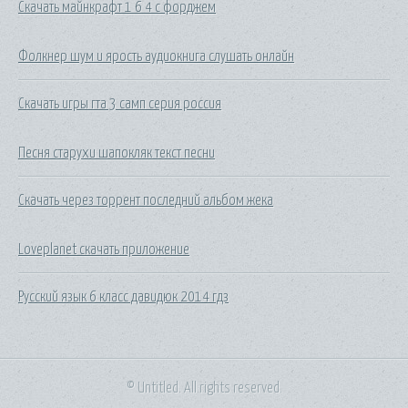
Скачать майнкрафт 1 6 4 с форджем
Фолкнер шум и ярость аудиокнига слушать онлайн
Скачать игры гта 3 самп серия россия
Песня старухи шапокляк текст песни
Скачать через торрент последний альбом жека
Loveplanet скачать приложение
Русский язык 6 класс давидюк 2014 гдз
© Untitled. All rights reserved.