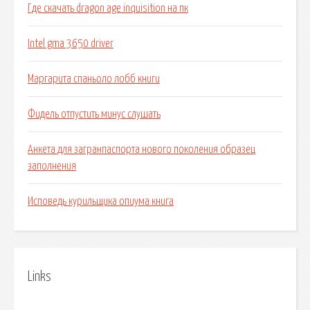
Где скачать dragon age inquisition на пк
Intel gma 3650 driver
Маргарита спаньоло лобб книги
Фидель отпустить минус слушать
Анкета для загранпаспорта нового поколения образец
заполнения
Исповедь курильщика опиума книга
Links