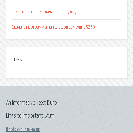
Тамагочи кот том скачать на андроид
Скачать программы на телефон самсунг s5230
Links
An Informative Text Blurb
Links to Important Stuff
Itools скачать на пк