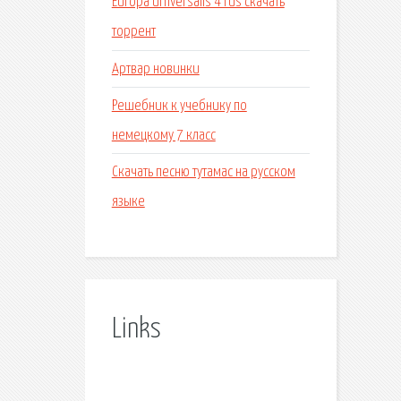
Europa universalis 4 rus скачать
торрент
Артвар новинки
Решебник к учебнику по
немецкому 7 класс
Скачать песню тутамас на русском
языке
Links