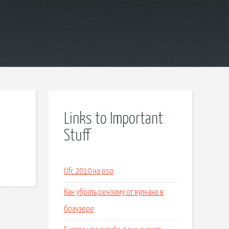
Links to Important
Stuff
Ufc 2010 на psp
Как убрать рекламу от вулкана в
браузере