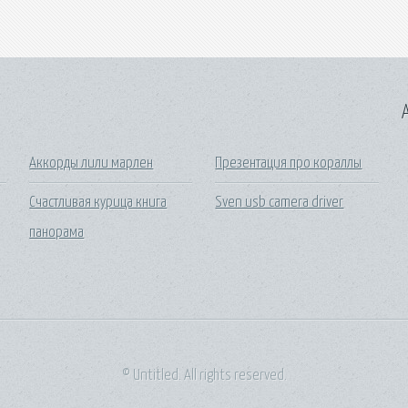
A
Аккорды лили марлен
Презентация про кораллы
Счастливая курица книга
Sven usb camera driver
панорама
© Untitled. All rights reserved.