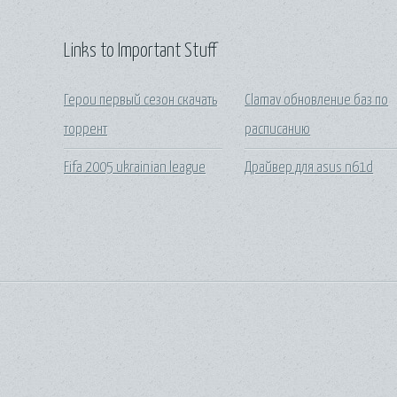
Links to Important Stuff
Герои первый сезон скачать
Clamav обновление баз по
торрент
расписанию
Fifa 2005 ukrainian league
Драйвер для asus n61d