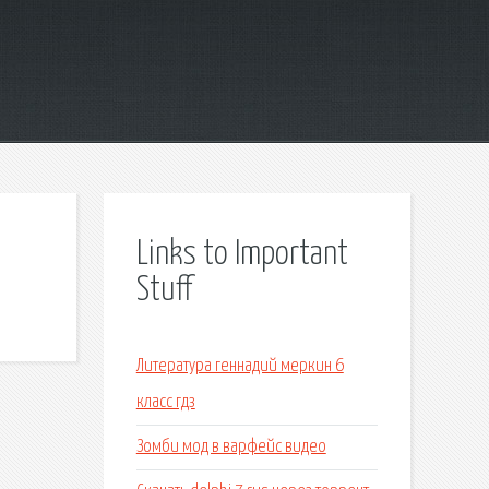
Links to Important
Stuff
Литература геннадий меркин 6
класс гдз
Зомби мод в варфейс видео