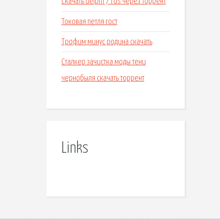
Скачать delphi 7 rus через торрент
Токовая петля гост
Трофим минус родина скачать
Сталкер зачистка моды тени
чернобыля скачать торрент
Links