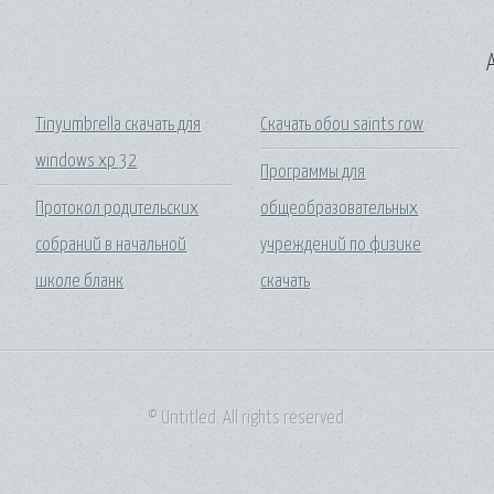
A
Tinyumbrella скачать для
Скачать обои saints row
windows xp 32
Программы для
Протокол родительских
общеобразовательных
собраний в начальной
учреждений по физике
школе бланк
скачать
© Untitled. All rights reserved.