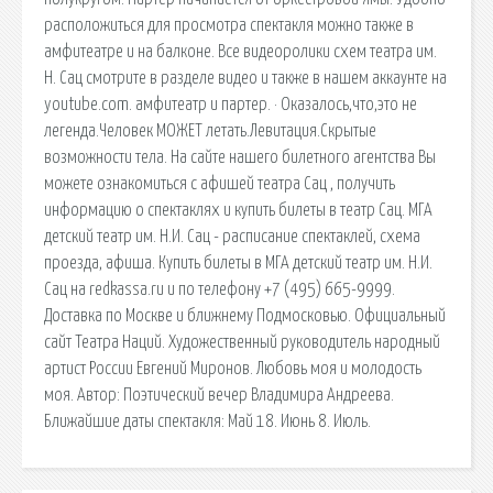
расположиться для просмотра спектакля можно также в
амфитеатре и на балконе. Все видеоролики схем театра им.
Н. Сац смотрите в разделе видео и также в нашем аккаунте на
youtube.com. амфитеатр и партер. · Оказалось,что,это не
легенда.Человек МОЖЕТ летать.Левитация.Скрытые
возможности тела. На сайте нашего билетного агентства Вы
можете ознакомиться с афишей театра Сац , получить
информацию о спектаклях и купить билеты в театр Сац. МГА
детский театр им. Н.И. Сац - расписание спектаклей, схема
проезда, афиша. Купить билеты в МГА детский театр им. Н.И.
Сац на redkassa.ru и по телефону +7 (495) 665-9999.
Доставка по Москве и ближнему Подмосковью. Официальный
сайт Театра Наций. Художественный руководитель народный
артист России Евгений Миронов. Любовь моя и молодость
моя. Автор: Поэтический вечер Владимира Андреева.
Ближайшие даты спектакля: Май 18. Июнь 8. Июль.