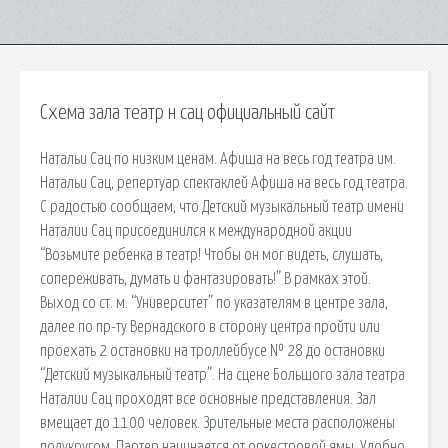
Схема зала театр н сац официальный сайт
Натальи Сац по низким ценам. Афиша на весь год театра им.
Натальи Сац, репертуар спектаклей Афиша на весь год театра.
С радостью сообщаем, что Детский музыкальный театр имени
Наталии Сац присоединился к международной акции
“Возьмите ребенка в театр! Чтобы он мог видеть, слушать,
сопереживать, думать и фантазировать!” В рамках этой.
Выход со ст. м. “Университет” по указателям в центре зала,
далее по пр-ту Вернадского в сторону центра пройти или
проехать 2 остановки на троллейбусе № 28 до остановки
“Детский музыкальный театр”. На сцене Большого зала театра
Наталии Сац проходят все основные представления. Зал
вмещает до 1100 человек. Зрительные места расположены
полукругом. Партер начинается от оркестровой ямы. Удобно