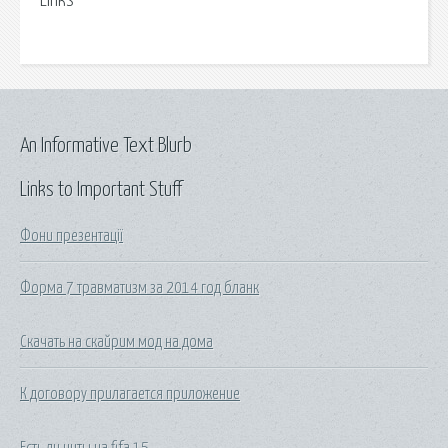
Links
An Informative Text Blurb
Links to Important Stuff
Фони презентації
Форма 7 травматизм за 2014 год бланк
Скачать на скайрим мод на дома
К договору прилагается приложение
Есть ли читы на fifa 15