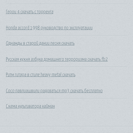
Герои 4 скачать с торрента
Honda accord 1998 руководство по эксплуатации
Однажды в старой дании песня скачать
Русская кухня азбука домашнего терроризма скачать fb2
Ритм гитара в стиле heavy metal скачать
Сосо павлиашвили радоваться mp3 скачать бесплатно
Схема культиватора кайман