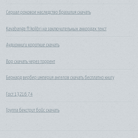
Сериал роковое наследство бразилия скачать
Kavabanga ft kolibri на заключительных аккордах текст
Аудиокниги короткие скачать
Вор скачать через торрент
Бернард вербер империя ангелов скачать бесплатно книгу
Гост 13216 74
Группа бекстрит бойс скачать