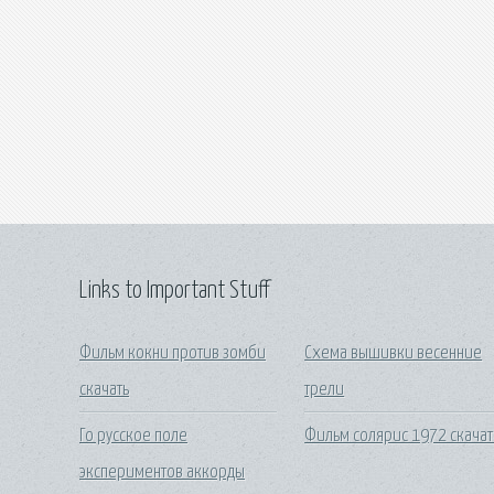
Links to Important Stuff
Фильм кокни против зомби
Схема вышивки весенние
скачать
трели
Го русское поле
Фильм солярис 1972 скачат
экспериментов аккорды