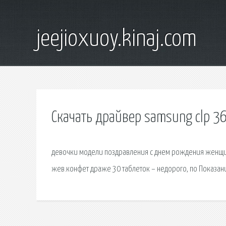
jeejioxuoy.kinaj.com
Скачать драйвер samsung clp 3
девочки модели поздравления с днем рождения женщин
жев.конфет драже 30 таблеток – недорого, по Показан