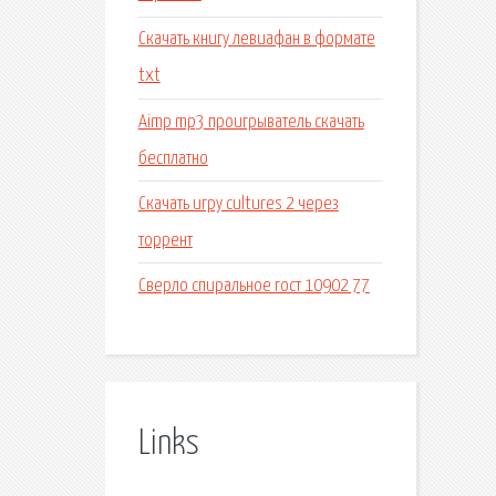
Скачать книгу левиафан в формате
txt
Aimp mp3 проигрыватель скачать
бесплатно
Скачать игру cultures 2 через
торрент
Сверло спиральное гост 10902 77
Links