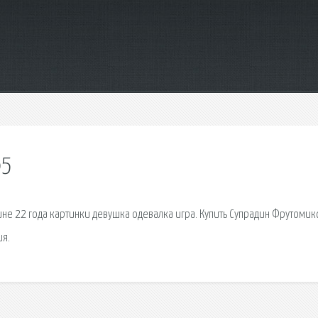
65
е 22 года картинки девушка одевалка игра. Купить Супрадин Фрутомик
ия.