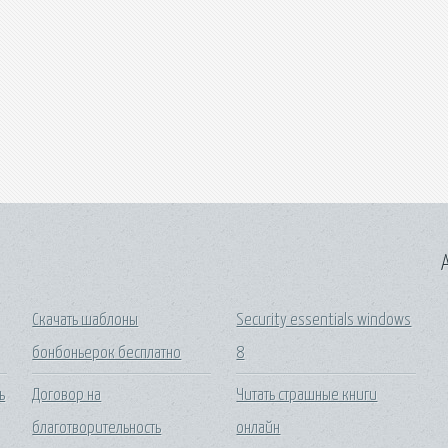
A
Скачать шаблоны
Security essentials windows
бонбоньерок бесплатно
8
ь
Договор на
Читать страшные книги
благотворительность
онлайн