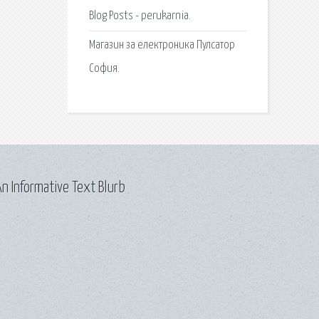
Blog Posts - perukarnia.
Магазин за електроника Пулсатор
София.
n Informative Text Blurb