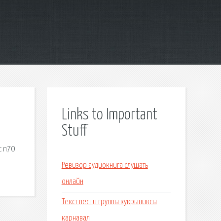
Links to Important
Stuff
с n70
Ревизор аудиокнига слушать
онлайн
Текст песни группы кукрыниксы
карнавал