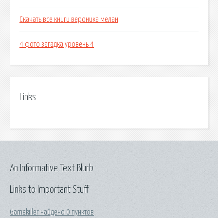
Скачать все книги вероника мелан
4 фото загадка уровень 4
Links
An Informative Text Blurb
Links to Important Stuff
Gamekiller найдено 0 пунктов