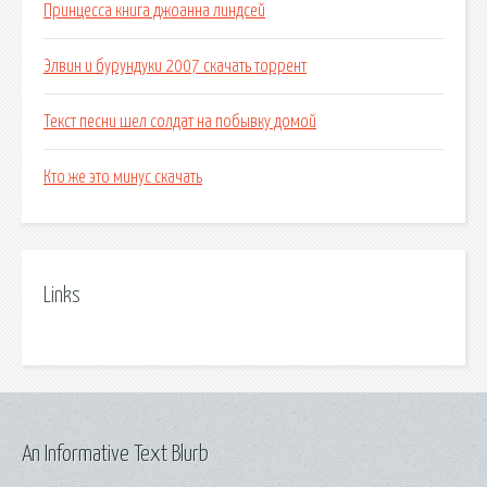
Принцесса книга джоанна линдсей
Элвин и бурундуки 2007 скачать торрент
Текст песни шел солдат на побывку домой
Кто же это минус скачать
Links
An Informative Text Blurb