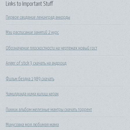
Links to Important Stuff
Первое свидание ленинград аккорды
Мэи расписание занятий 2 курс
Обозначение плоскостности на чертежах новый гост
Anger of stick 3 скачать на андроид
Фильм бездна 1989 скачать
Чимилдикда нима килиш керак
Пикник альбом железные мантры скачать торрент
Минусовка моя любимая мама