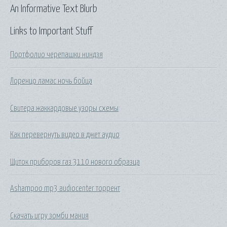
An Informative Text Blurb
Links to Important Stuff
Портфолио черепашки ниндзя
Лоренцо ламас ночь бойца
Свитера жаккардовые узоры схемы
Как перевернуть видео в джет аудио
Щиток приборов газ 3110 нового образца
Ashampoo mp3 audiocenter торрент
Скачать игру зомби мания