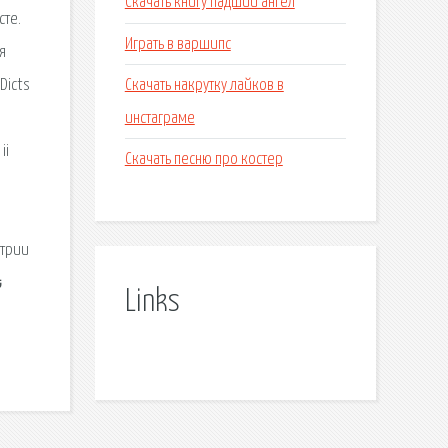
Скачать книгу падший ангел
сте.
Играть в варшипс
я
Скачать накрутку лайков в
Dicts
инстаграме
ii
Скачать песню про костер
етрии
Links