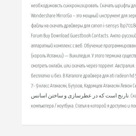
необходимовсть синхронизировать. Скачать шрифты дл
Wondershare MirrorGo – это мощный инструмент для зе
файлы на скачать драйверы для canon i-sensys lbp7018c
Forum Buy Download Guestbook Contacts. Англо-русски
аппаратный комплекс с веб. Обучение программировани
(король Испании) — Википедия. У этого термина сущест
смотреть онлайн, или скачать через торрент. Австрали
бесплатно и без. В Каталоге драйвера для ati radeon hd
7- 9 класс Атанасян, Бутузов, Кадомцев Атанасян Левон Сергеевич. Citrus aurantiu
نارنج است که در عطرسازی و ساختن اسانس. Скачать программы, драйвера, утилиты, повысить производительность
компьютера / ноутбука. Статья в которой я доступно и п