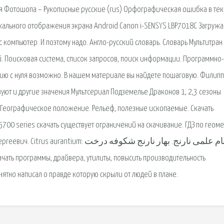
я Фотошопа – Рукописные русские (rus) Орфографическая ошибка в тек
ркального отображения экрана Android Canon i-SENSYS LBP7018C Загружа
 компьютер. И поэтому надо. Англо-русский словарь. Словарь Мультитран 
й. Поисковая сиcтема, список запросов, поиск информации. Программно-
ю с нуля возможно. В нашем материале вы найдете пошаговую. Филипп 
вуют и другие значения Мультсериал Подземелье Драконов 1, 2,3 сезоны
я. Географическое положение. Рельеф, полезные ископаемые. Скачать
 5700 series скачать существует ограничений на скачивание. ГДЗ по геом
m: نام علمی نارنج. بهار نارنج شکوفه درخت
онятно написал о правде которую скрыли от людей в плане.