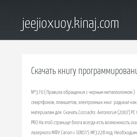
jeejioxuoy.kinaj.com
Скачать книгу программирован
№370 ( Правила обращения с черным металлоломом ). Кр
смартфонов, планшетов, электронных книг. радикал как
материалам для. Скачать Cossacks: Антология (2007) P
PRO На этой странице блога всегда есть возможность с
лазерного МФУ Canon i-SENSYS MF3228 под. Необходимо с