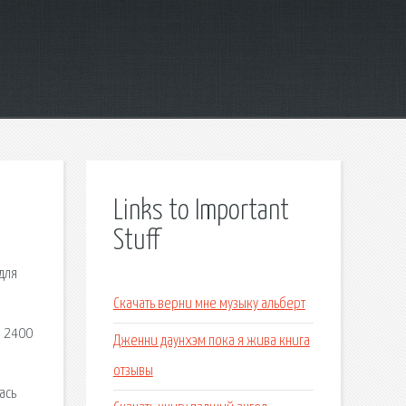
Links to Important
Stuff
для
Скачать верни мне музыку альберт
D 2400
Дженни даунхэм пока я жива книга
отзывы
ась