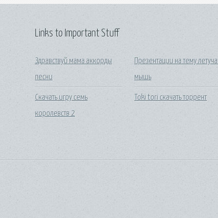
Links to Important Stuff
Здравствуй мама аккорды
Презентации на тему летуча
песни
мышь
Скачать игру семь
Toki tori скачать торрент
королевств 2