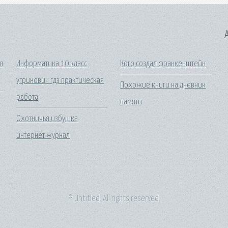
A
я
Информатика 10 класс
Кого создал франкенштейн
угринович гдз практическая
Похожие книги на дневник
работа
памяти
Охотничья избушка
интернет журнал
© Untitled. All rights reserved.