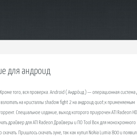
ие для андроид
оме того, вся проверка. Android ( Андро́ид ) — операционная система 
 взлоmaть на кристаллы shadow fight 2 на андроид quot;к применяемым
C торрент. Специальное издание, выход которого приурочен ATI Radeon H
качать драйвер для ATI Radeon Драйверы и ПО Tool Box для монохромного
качать. Пришлось скачать зуне, так как купил Nokia Lumia 800 и появил