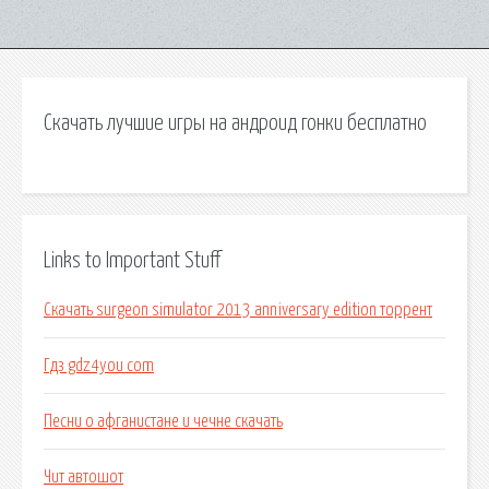
Скачать лучшие игры на андроид гонки бесплатно
Links to Important Stuff
Скачать surgeon simulator 2013 anniversary edition торрент
Гдз gdz4you com
Песни о афганистане и чечне скачать
Чит автошот