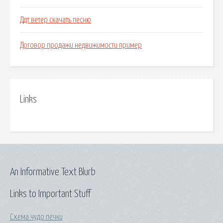
Ддт ветер скачать песню
Договор продажи недвижимости пример
Links
An Informative Text Blurb
Links to Important Stuff
Схема чудо печки