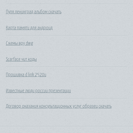
Пуля ленинград альбом скачать
Карта памяти для андроид
Схемы вру dwg
Scarface чит коды
Прошивка d link 2520u
Известные люди россии презентации
Договор оказания консультационных услуг образец скачать