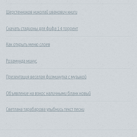
Шерстенников николай иванович книги
Скачать стадионы для фифа 14 торрент
Как открыть меню слоев
Розамунда минус
Презентация веселая физминутка с музыкой
Объявление на взнос наличными бланк новый
Светлана тарабарова улыбнись текст песни