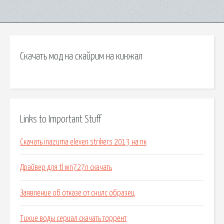
Скачать мод на скайрим на кинжал
Links to Important Stuff
Скачать inazuma eleven strikers 2013 на пк
Драйвер для tl wn727n скачать
Заявление об отказе от снилс образец
Тихие воды сериал скачать торрент