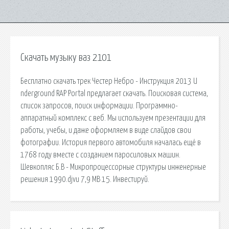
Скачать музыку ваз 2101
Бесплатно скачать трек Честер Небро - Инструкция 2013 U
nderground RAP Portal предлагает скачать. Поисковая сиcтема,
список запросов, поиск информации. Программно-
аппаратный комплекс с веб. Мы используем презентации для
работы, учебы, и даже оформляем в виде слайдов свои
фотографии. История первого автомобиля началась ещё в
1768 году вместе с созданием паросиловых машин.
Шевкопляс Б.В - Микропроцессорные структуры инженерные
решения 1990.djvu 7,9 MB 15. Инвестируй.