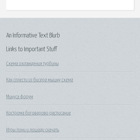
An Informative Text Blurb
Links to Important Stuff
Схема охлаждения турбины
Как сплести из бисера мышку схема
Минуса форум
Кострома боговарово расписание
Игры пони и лошади скачать