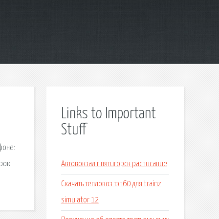
Links to Important
Stuff
фоне:
рок-
Автовокзал г пятигорск расписание
Скачать тепловоз тэп60 для trainz
simulator 12