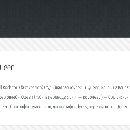
queen
 Rock You (fast version) Студийная запись песни. Queen, клипы на Клипа
о онлайн. Queen (Куи́н; в переводе с англ. — королева ) — британская 
en, биографии участников, дискография, lyrics, перевод песен Queen.