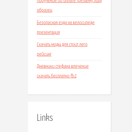
Поручение об оплате третьему лицу
образец
Безопасная езда на велосипеде
презентация
Скачать моды для стрит лего
рейсинг
Дневники стефана влечение
скачать бесплатно fb2
Links