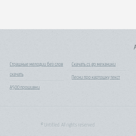
A
Страшные мелодии без слов
Скачать cs go механики
скачать
Песни про картошку текст
А500 прошивки
© Untitled. All rights reserved.