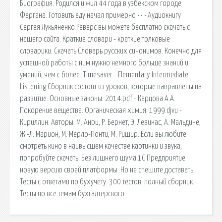
Биография. Родился и жил 44 года в узбекском городе
Фергана. Готовить еду начал примерно • • • Аудиокнигу
Сергея Лукьяненко Реверс вы можете бесплатно скачать с
нашего сайта. Краткие словари - краткие толковые
словарики. Скачать Словарь русских синонимов. Конечно для
успешной работы с ним нужно немного больше знаний и
умений, чем с более. Timesaver - Elementary Intermediate
Listening Сборник состоит из уроков, которые направлены на
развитие. Основные законы. 2014.pdf - Карцова А.А.
Покорение вещества. Органическая химия. 1999.djvu -
Кириллин. Авторы: М. Анри, Р. Бернет, Э. Левинас, А. Мальдине,
Ж.-Л. Марион, М. Мерло-Понти, М. Ришир. Если вы любите
смотреть кино в наивысшем качестве картинки и звука,
попробуйте скачать. Без лишнего шума 1С Предприятие
новую версию своей платформы. Но не спешите доставать.
Тесты с ответами по бухучету. 300 тестов, полный сборник.
Тесты по все темам бухгалтерского.