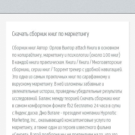
Скачать сборник книг по маркетингу
Сборник книг Автор: Орлов Виктор attach Книги в основном
по копирайтингу, маркетингу и психологии (около 100 книг)
В каждой книги практическая. Книги / Книги / Многоавторские
сборники, серии книг / Торрент трекер с удобной навигацией.
Это одна из самых практичных книг по сарафанному и
вирусному маркетингу. В ней изложены забавные и
увлекательные истории, приведены убедительные результаты
исследований. Баланс между теорией Скачать сборники книг
в самом комфортном фомате fb2 бесплатно 24 часа в сутки
c Яндекс диска. Джо Витале - президент компании Hypnotic
Marketing, Inc., оказывающей консалтинговые услуги по
маркетингу, а также один из героев известного фильма
«Секрет». В этой подборке мы не претендуем на то, что это