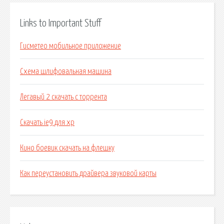
Links to Important Stuff
Гисметео мобильное приложение
Схема шлифовальная машина
Легавый 2 скачать с торрента
Скачать ie9 для xp
Кино боевик скачать на флешку
Как переустановить драйвера звуковой карты