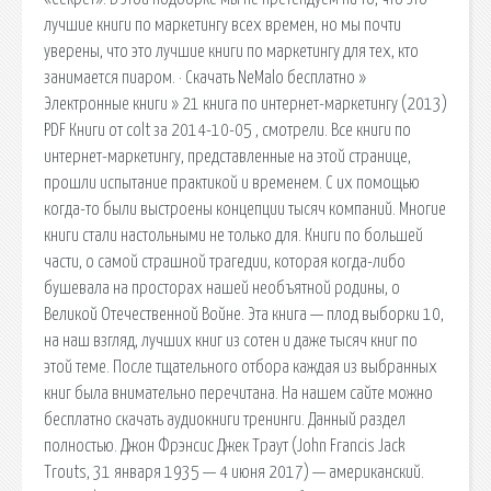
лучшие книги по маркетингу всех времен, но мы почти
уверены, что это лучшие книги по маркетингу для тех, кто
занимается пиаром. · Скачать NeMalo бесплатно »
Электронные книги » 21 книга по интернет-маркетингу (2013)
PDF Книги от colt за 2014-10-05 , смотрели. Все книги по
интернет-маркетингу, представленные на этой странице,
прошли испытание практикой и временем. С их помощью
когда-то были выстроены концепции тысяч компаний. Многие
книги стали настольными не только для. Книги по большей
части, о самой страшной трагедии, которая когда-либо
бушевала на просторах нашей необъятной родины, о
Великой Отечественной Войне. Эта книга — плод выборки 10,
на наш взгляд, лучших книг из сотен и даже тысяч книг по
этой теме. После тщательного отбора каждая из выбранных
книг была внимательно перечитана. На нашем сайте можно
бесплатно скачать аудиокниги тренинги. Данный раздел
полностью. Джон Фрэнсис Джек Траут (John Francis Jack
Trouts, 31 января 1935 — 4 июня 2017) — американский.