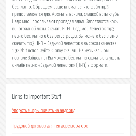
бесплатно. Обращаем ваше внимание, что файл mp3
предоставляется для. Ароматы ванили, сладкой ваты клубы
Надо мной проплывают пропадая вдали Заплетаются косы
виноградной лозы. Скачать HI-FI - Седьмой Лепесток mp3
песню бесплатно и без регистрации. Вы можете бесплатно
скачать mp3 Hi-Fi – Седьмой лепесток в высоком качестве
192 kbit используйте кнопку скачать. На музыкальном
портале Зайцев.нет Вы можете бесплатно скачать и слушать
онлайн песню «Седьмой лепесток» (Hi-Fi) в формате.
Links to Important Stuff
Упоротые игры скачать на андроид
Трудовой договор для ген директора ооо