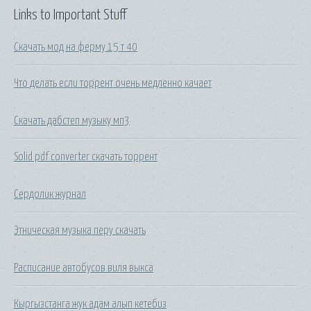
Links to Important Stuff
Скачать мод на ферму 15 т 40
Что делать если торрент очень медленно качает
Скачать дабстеп музыку мп3
Solid pdf converter скачать торрент
Сердолик журнал
Этническая музыка перу скачать
Расписание автобусов виля выкса
Кыргызстанга жук адам алып кетебиз