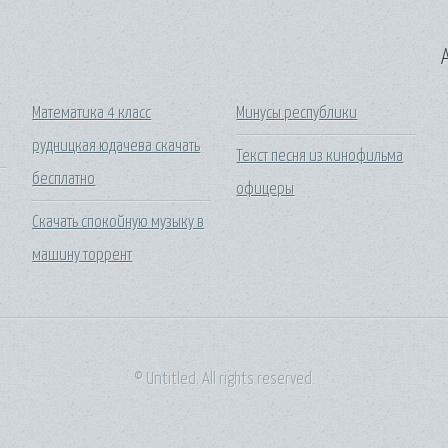
A
Математика 4 класс
Минусы республики
рудницкая юдачева скачать
Текст песня из кинофильма
бесплатно
офицеры
Скачать спокойную музыку в
машину торрент
© Untitled. All rights reserved.