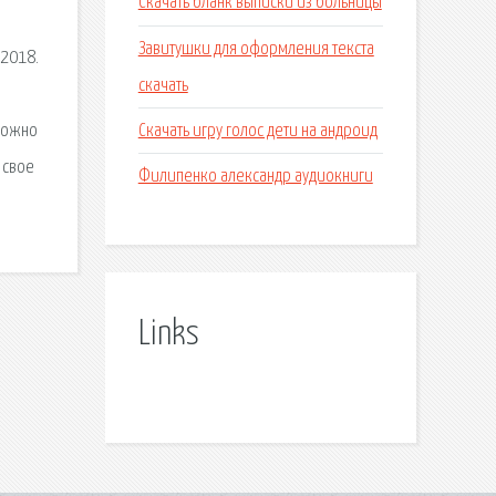
Скачать бланк выписки из больницы
Завитушки для оформления текста
-2018.
скачать
Скачать игру голос дети на андроид
 можно
 свое
Филипенко александр аудиокниги
Links