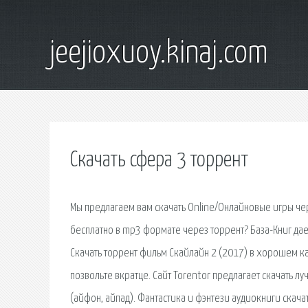
jeejioxuoy.kinaj.com
Скачать сфера 3 торрент
Мы предлагаем вам скачать Online/Онлайновые игры че
бесплатно в mp3 формате через торрент? База-Книг дает
Скачать торрент фильм Скайлайн 2 (2017) в хорошем ка
позвольте вкратце. Сайт Torentor предлагает скачать л
(айфон, айпад). Фантастика и фэнтези аудиокниги скач