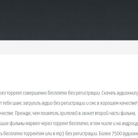
рез торрент совершенно бесплатно без регистрации. Скачать аудиокнигу
 тебе шанс загрузить аудио без регистрации и смс в хорошем качестве!
честве. Прежде, чем посвятить зрителей в сюжет второй части фильма,
учшие фильмы марвел через торрент бесплатно, в том числе и на андроид
ать бесплатно торрентом или в mp3 без регистрации. Более 7500 аудиокн