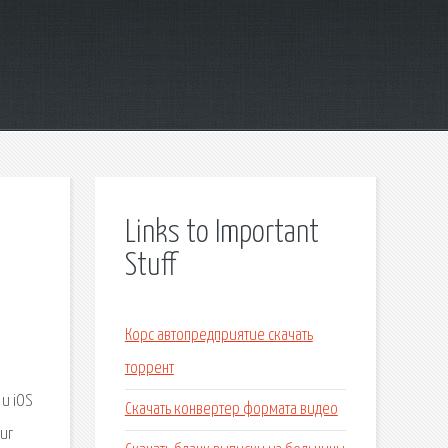
Links to Important
Stuff
.
Корс автопредприятие скачать
торрент
 и iOS
Скачать конвертер формата видео
иг