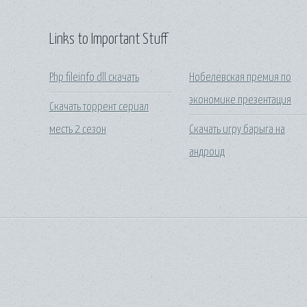
Links to Important Stuff
Php fileinfo dll скачать
Нобелевская премия по
экономике презентация
Скачать торрент сериал
месть 2 сезон
Скачать игру барыга на
андроид