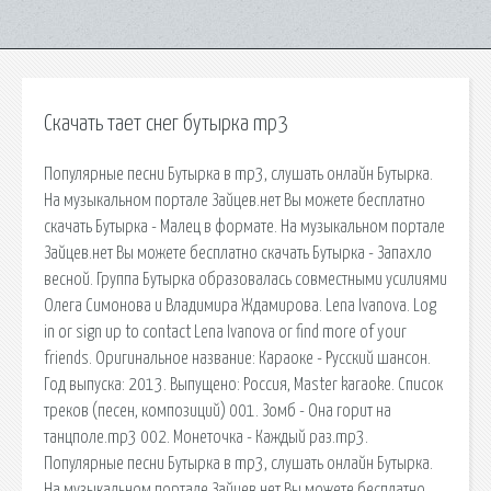
Скачать тает снег бутырка mp3
Популярные песни Бутырка в mp3, слушать онлайн Бутырка.
На музыкальном портале Зайцев.нет Вы можете бесплатно
скачать Бутырка - Малец в формате. На музыкальном портале
Зайцев.нет Вы можете бесплатно скачать Бутырка - Запахло
весной. Группа Бутырка образовалась совместными усилиями
Олега Симонова и Владимира Ждамирова. Lena Ivanova. Log
in or sign up to contact Lena Ivanova or find more of your
friends. Оригинальное название: Караоке - Русский шансон.
Год выпуска: 2013. Выпущено: Россия, Master karaoke. Список
треков (песен, композиций) 001. Зомб - Она горит на
танцполе.mp3 002. Монеточка - Каждый раз.mp3.
Популярные песни Бутырка в mp3, слушать онлайн Бутырка.
На музыкальном портале Зайцев.нет Вы можете бесплатно