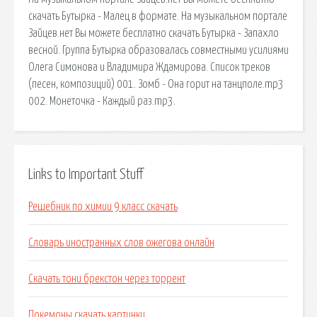
скачать Бутырка - Малец в формате. На музыкальном портале
Зайцев.нет Вы можете бесплатно скачать Бутырка - Запахло
весной. Группа Бутырка образовалась совместными усилиями
Олега Симонова и Владимира Ждамирова. Список треков
(песен, композиций) 001. Зомб - Она горит на танцполе.mp3
002. Монеточка - Каждый раз.mp3.
Links to Important Stuff
Решебник по химии 9 класс скачать
Словарь иностранных слов ожегова онлайн
Скачать тони брекстон через торрент
Покемоны скачать картинки