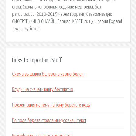
игры. Скачать кинофильм ходячие мертвецы, без
регистрации, 2010-2015 через торрент, безвозмездно
СМОТРЕТЬ КИНО ОНЛАЙН! Сериал: КВЕСТ 2015 1 серия Expand
text… глубокий.
Links to Important Stuff
Схема вышивки балерина черно белая
Блудница скачать книгу бесплатно
Презентация на тему на тему берегите воду
Во поле береза стояла минусовка и текст