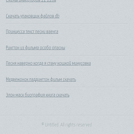
Скачать упаковщик файлов db
Принцесса текст песни ваенга
Рингтон из фильма особо опасны
Песня наверно когда я стану кошкой минусовка
Медвежонок паддингтон фильм скачать
Элон маск биография книга скачать
© Untitled. All rights reserved.