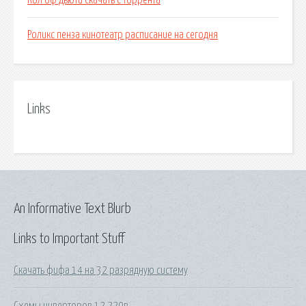
Кол оф дьюти скачать с торрента
Роликс пенза кинотеатр расписание на сегодня
Links
An Informative Text Blurb
Links to Important Stuff
Скачать фифа 14 на 32 разрядную систему
Схемы инверторов 12 220в