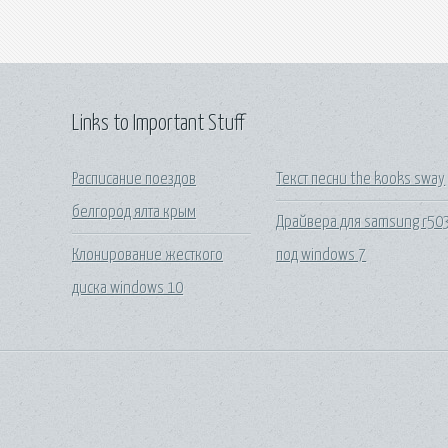
Links to Important Stuff
Расписание поездов
Текст песни the kooks sway
белгород ялта крым
Драйвера для samsung r50
Клонирование жесткого
под windows 7
диска windows 10