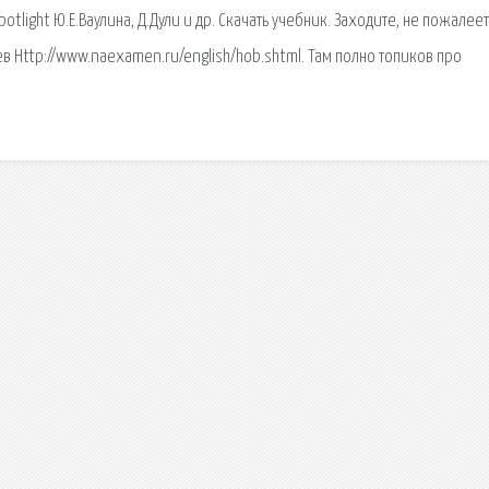
otlight Ю.Е.Ваулина, Д.Дули и др. Скачать учебник. Заходите, не пожалеете
лев Http://www.naexamen.ru/english/hob.shtml. Там полно топиков про