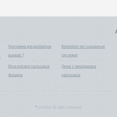
A
Программа для драйверов
Remember me сохранения
виндовс 7
где лежат
3
Югра презент расписание
Пенза 1 чемодановка
фильмов
расписание
© Untitled. All rights reserved.