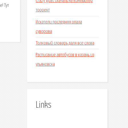
Crazy goat скачать на компьютер
! Тут
торрент
Искатели последняя опала
суворова
Толковый словарь даля все слова
Расписание автобусов в казань из
ульяновска
Links