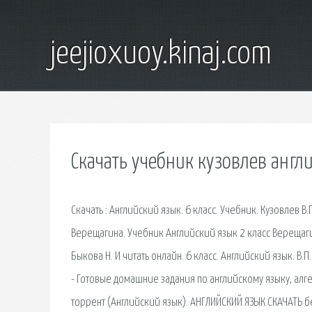
jeejioxuoy.kinaj.com
Скачать учебник кузовлев англи
Скачать : Английский язык. 6 класс. Учебник. Кузовлев В.П
Верещагина. Учебник Английский язык 2 класс Верещагина
Быкова Н. И читать онлайн. 6 класс. Английский язык. В.П
- Готовые домашние задания по английскому языку, алге
торрент (Английский язык). АНГЛИЙСКИЙ ЯЗЫК СКАЧАТЬ 