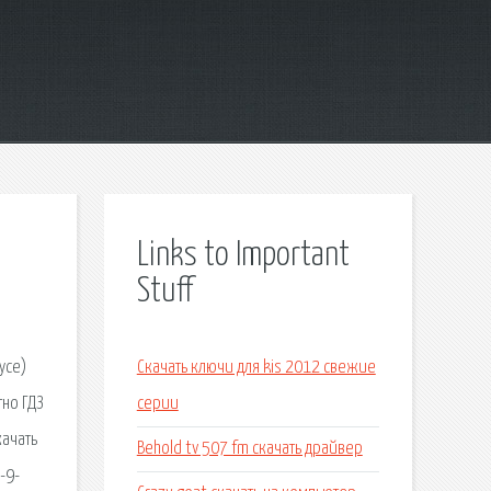
Links to Important
Stuff
усе)
Скачать ключи для kis 2012 свежие
тно ГДЗ
серии
качать
Behold tv 507 fm скачать драйвер
-9-