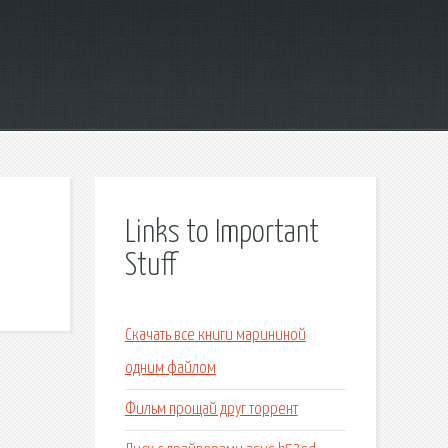
Links to Important
Stuff
Скачать все книги марининой
одним файлом
Фильм прощай друг торрент