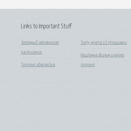
Links to Important Stuff
Западный автовокзал
Sony xperia z2 прошивки
расписание
Каштанка фильм скачать
Торрент абвгдейка
торрент