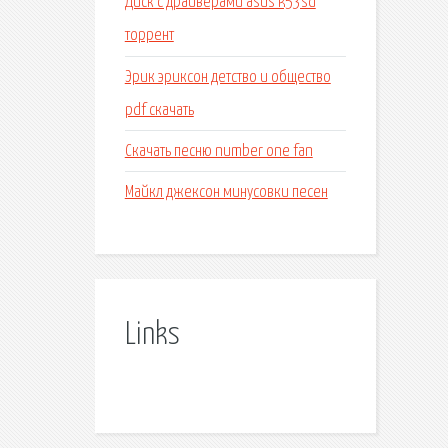
Диск с драйверами asus k53sd
торрент
Эрик эриксон детство и общество
pdf скачать
Скачать песню number one fan
Майкл джексон минусовки песен
Links