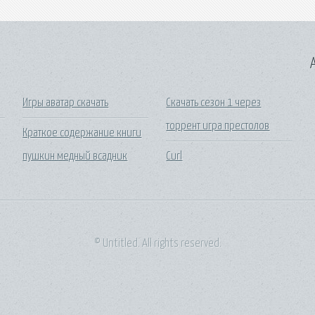
A
Игры аватар скачать
Скачать сезон 1 через
торрент игра престолов
Краткое содержание книги
пушкин медный всадник
Curl
© Untitled. All rights reserved.