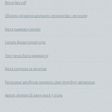
Метод ikea pdf
Образец договора школьного лесничества с лесхозом
Книга рымкевич онлайн
Скачать фильм сериал игра
Текст песни баста надежда ру
Книга охотница за нечистью
Расписание автобусов смоленск санкт петербург автовокзал
Аватар легенда об аанге книга 3 огонь