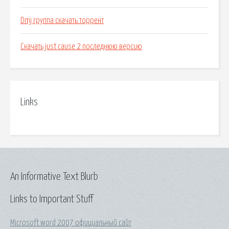
Dmj группа скачать торрент
Скачать just cause 2 последнюю версию
Links
An Informative Text Blurb
Links to Important Stuff
Microsoft word 2007 официальный сайт